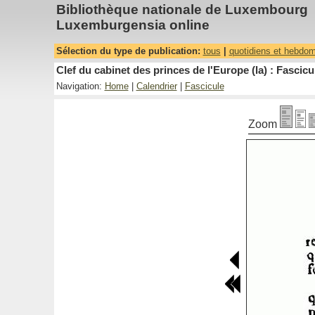
Bibliothèque nationale de Luxembourg
Luxemburgensia online
Sélection du type de publication:
tous
|
quotidiens et hebdo
Clef du cabinet des princes de l'Europe (la) : Fascicu
Navigation:
Home
|
Calendrier
|
Fascicule
Zoom