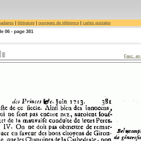
madaires
|
littérature
|
ouvrages de référence
|
cartes postales
le 06 - page 381
Fasc. en