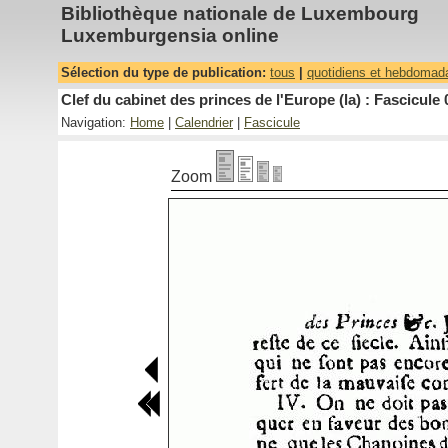
Bibliothèque nationale de Luxembourg
Luxemburgensia online
Sélection du type de publication:
tous
|
quotidiens et hebdomad
Clef du cabinet des princes de l'Europe (la) : Fascicule 
Navigation:
Home
|
Calendrier
|
Fascicule
Zoom