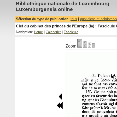
Bibliothèque nationale de Luxembourg
Luxemburgensia online
Sélection du type de publication:
tous
|
quotidiens et hebdomad
Clef du cabinet des princes de l'Europe (la) : Fascicule 
Navigation:
Home
|
Calendrier
|
Fascicule
Zoom