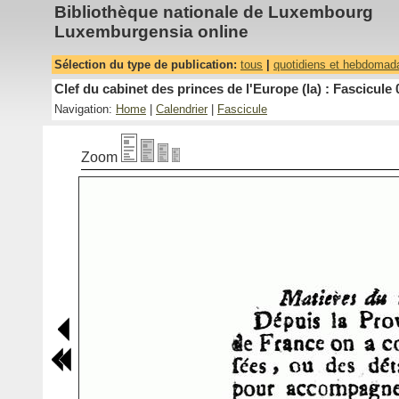
Bibliothèque nationale de Luxembourg
Luxemburgensia online
Sélection du type de publication:
tous
|
quotidiens et hebdomad
Clef du cabinet des princes de l'Europe (la) : Fascicule 
Navigation:
Home
|
Calendrier
|
Fascicule
Zoom