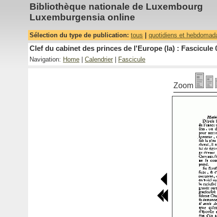
Bibliothèque nationale de Luxembourg
Luxemburgensia online
Sélection du type de publication:
tous
|
quotidiens et hebdomad
Clef du cabinet des princes de l'Europe (la) : Fascicule 
Navigation:
Home
|
Calendrier
|
Fascicule
Zoom