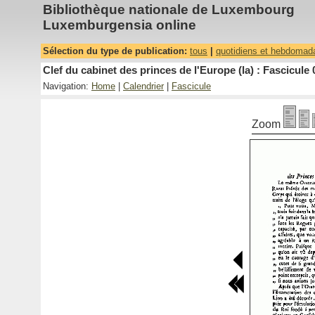
Bibliothèque nationale de Luxembourg
Luxemburgensia online
Sélection du type de publication:
tous
|
quotidiens et hebdomad
Clef du cabinet des princes de l'Europe (la) : Fascicule 
Navigation:
Home
|
Calendrier
|
Fascicule
Zoom