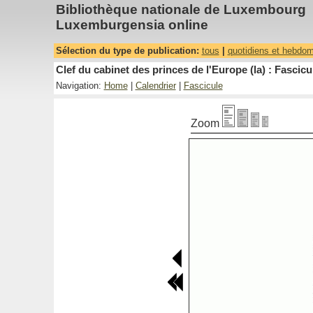
Bibliothèque nationale de Luxembourg
Luxemburgensia online
Sélection du type de publication:
tous
|
quotidiens et hebdo
Clef du cabinet des princes de l'Europe (la) : Fascicu
Navigation:
Home
|
Calendrier
|
Fascicule
Zoom