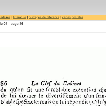
madaires
|
littérature
|
ouvrages de référence
|
cartes postales
le 08 - page 86