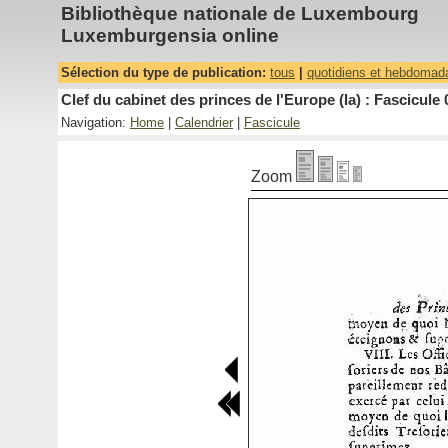
Bibliothèque nationale de Luxembourg
Luxemburgensia online
Sélection du type de publication:
tous
|
quotidiens et hebdomad
Clef du cabinet des princes de l'Europe (la) : Fascicule 
Navigation:
Home
|
Calendrier
|
Fascicule
Zoom