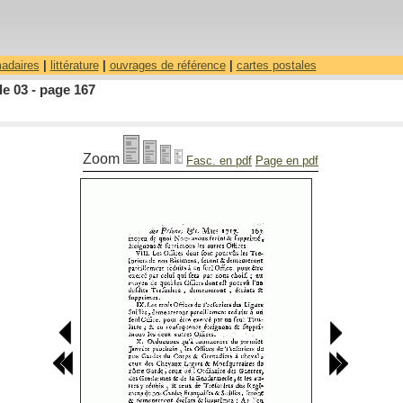
madaires
|
littérature
|
ouvrages de référence
|
cartes postales
le 03 - page 167
Zoom
Fasc. en pdf
Page en pdf