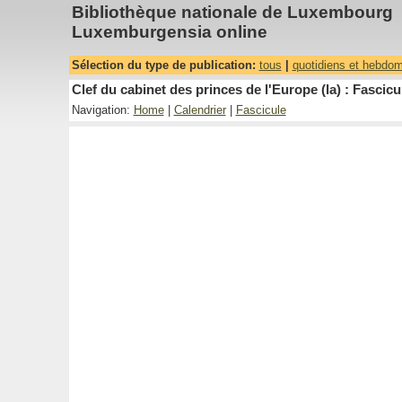
Bibliothèque nationale de Luxembourg
Luxemburgensia online
Sélection du type de publication:
tous
|
quotidiens et hebdo
Clef du cabinet des princes de l'Europe (la) : Fascicu
Navigation:
Home
|
Calendrier
|
Fascicule