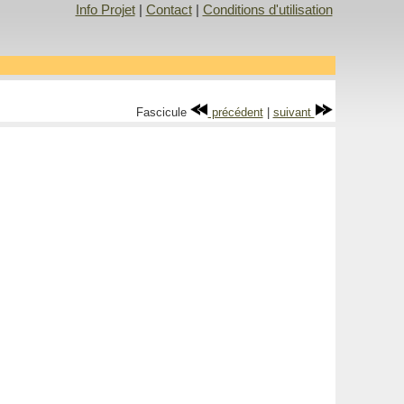
Info Projet
|
Contact
|
Conditions d'utilisation
Fascicule
précédent
|
suivant