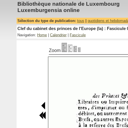
Bibliothèque nationale de Luxembourg
Luxemburgensia online
Sélection du type de publication:
tous
|
quotidiens et hebdomad
Clef du cabinet des princes de l'Europe (la) : Fascicule 
Navigation:
Home
|
Calendrier
|
Fascicule
Zoom