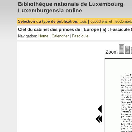
Bibliothèque nationale de Luxembourg
Luxemburgensia online
Sélection du type de publication:
tous
|
quotidiens et hebdomad
Clef du cabinet des princes de l'Europe (la) : Fascicule 
Navigation:
Home
|
Calendrier
|
Fascicule
Zoom