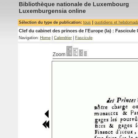
Bibliothèque nationale de Luxembourg
Luxemburgensia online
Sélection du type de publication:
tous
|
quotidiens et hebdomad
Clef du cabinet des princes de l'Europe (la) : Fascicule 
Navigation:
Home
|
Calendrier
|
Fascicule
Zoom