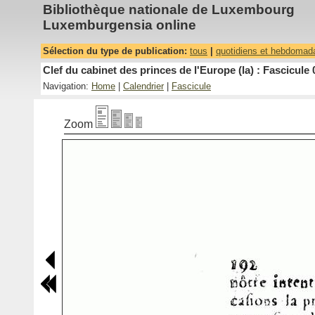
Bibliothèque nationale de Luxembourg
Luxemburgensia online
Sélection du type de publication:
tous
|
quotidiens et hebdomad
Clef du cabinet des princes de l'Europe (la) : Fascicule 
Navigation:
Home
|
Calendrier
|
Fascicule
Zoom