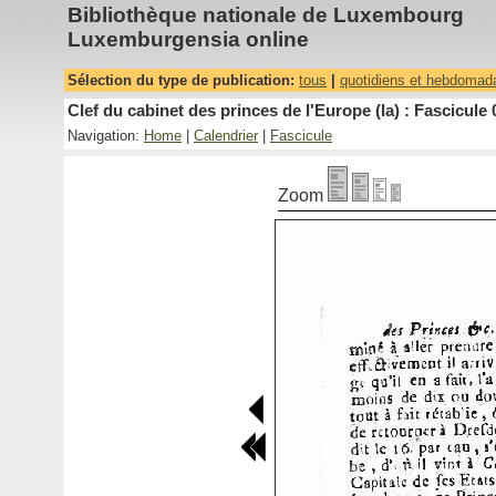
Bibliothèque nationale de Luxembourg
Luxemburgensia online
Sélection du type de publication:
tous
|
quotidiens et hebdomad
Clef du cabinet des princes de l'Europe (la) : Fascicule 
Navigation:
Home
|
Calendrier
|
Fascicule
Zoom