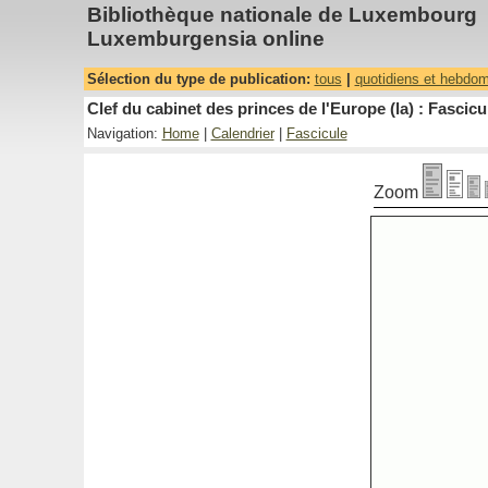
Bibliothèque nationale de Luxembourg
Luxemburgensia online
Sélection du type de publication:
tous
|
quotidiens et hebdo
Clef du cabinet des princes de l'Europe (la) : Fascicu
Navigation:
Home
|
Calendrier
|
Fascicule
Zoom