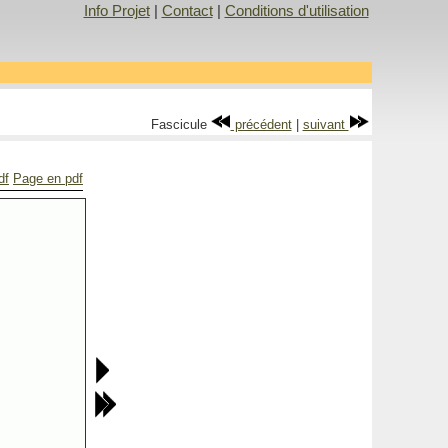
Info Projet
|
Contact
|
Conditions d'utilisation
Fascicule
précédent
|
suivant
df
Page en pdf