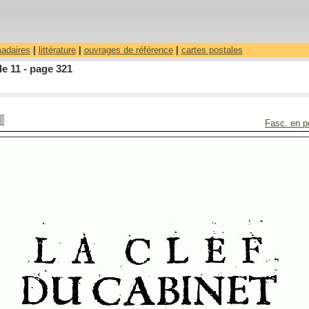
madaires
|
littérature
|
ouvrages de référence
|
cartes postales
le 11 - page 321
Fasc. en p