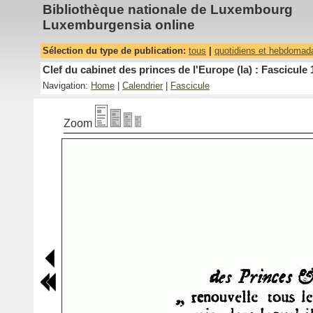
Bibliothèque nationale de Luxembourg
Luxemburgensia online
Sélection du type de publication:
tous
|
quotidiens et hebdomad
Clef du cabinet des princes de l'Europe (la) : Fascicule 
Navigation:
Home
|
Calendrier
|
Fascicule
Zoom