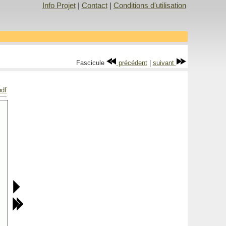
Info Projet
|
Contact
|
Conditions d'utilisation
Fascicule
précédent
|
suivant
pdf