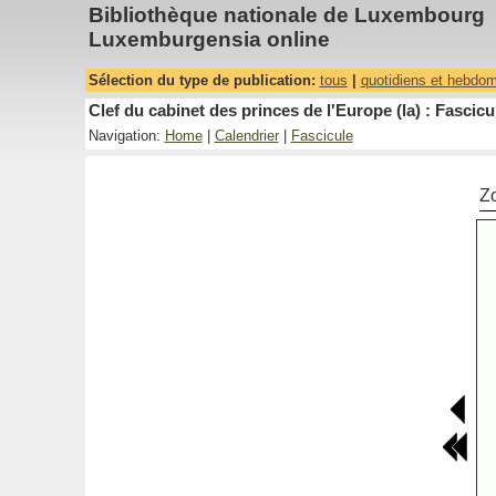
Bibliothèque nationale de Luxembourg
Luxemburgensia online
Sélection du type de publication:
tous
|
quotidiens et hebdo
Clef du cabinet des princes de l'Europe (la) : Fascicu
Navigation:
Home
|
Calendrier
|
Fascicule
Z