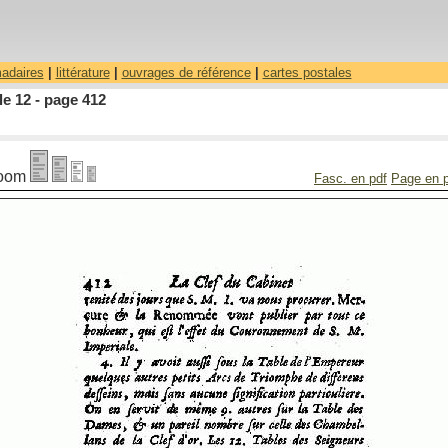
madaires
|
littérature
|
ouvrages de référence
|
cartes postales
le 12 - page 412
oom
Fasc. en pdf
Page en 