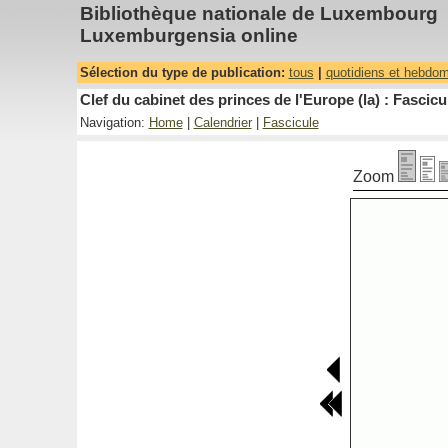
Bibliothèque nationale de Luxembourg
Luxemburgensia online
Sélection du type de publication:
tous
|
quotidiens et hebdo
Clef du cabinet des princes de l'Europe (la) : Fascicu
Navigation:
Home
|
Calendrier
|
Fascicule
Zoom