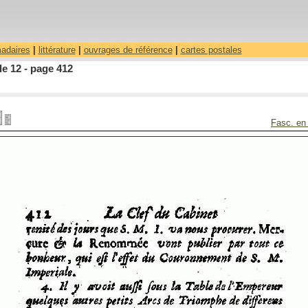
madaires
|
littérature
|
ouvrages de référence
|
cartes postales
le 12 - page 412
Fasc. en