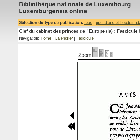
Bibliothèque nationale de Luxembourg
Luxemburgensia online
Sélection du type de publication:
tous
|
quotidiens et hebdomad
Clef du cabinet des princes de l'Europe (la) : Fascicule 
Navigation:
Home
|
Calendrier
|
Fascicule
Zoom