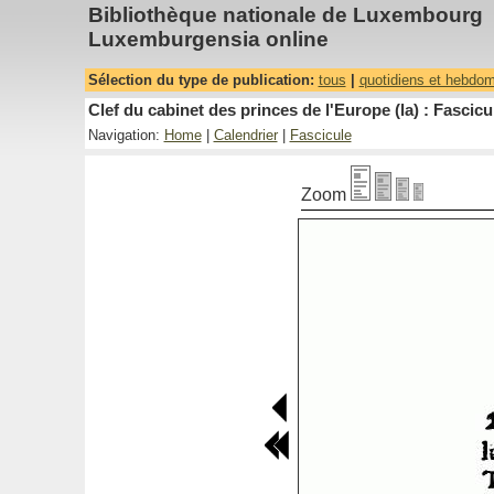
Bibliothèque nationale de Luxembourg
Luxemburgensia online
Sélection du type de publication:
tous
|
quotidiens et hebdo
Clef du cabinet des princes de l'Europe (la) : Fascicu
Navigation:
Home
|
Calendrier
|
Fascicule
Zoom