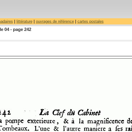
madaires
|
littérature
|
ouvrages de référence
|
cartes postales
le 04 - page 242