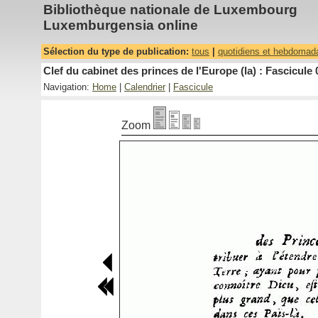
Bibliothèque nationale de Luxembourg
Luxemburgensia online
Sélection du type de publication:
tous
|
quotidiens et hebdomad
Clef du cabinet des princes de l'Europe (la) : Fascicule 
Navigation:
Home
|
Calendrier
|
Fascicule
Zoom