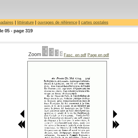
madaires
|
littérature
|
ouvrages de référence
|
cartes postales
le 05 - page 319
Zoom
Fasc. en pdf
Page en pdf