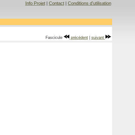
Info Projet
|
Contact
|
Conditions d'utilisation
Fascicule
précédent
|
suivant