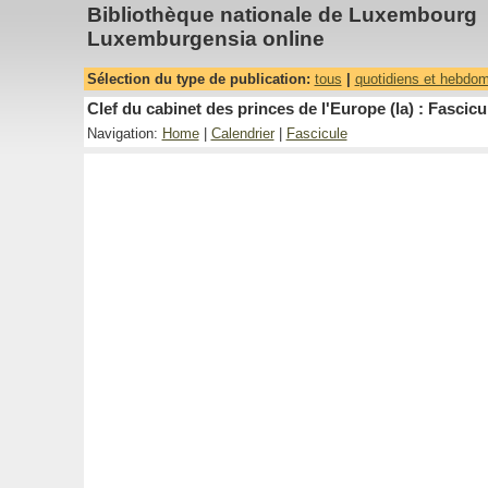
Bibliothèque nationale de Luxembourg
Luxemburgensia online
Sélection du type de publication:
tous
|
quotidiens et hebdo
Clef du cabinet des princes de l'Europe (la) : Fascicu
Navigation:
Home
|
Calendrier
|
Fascicule