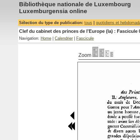
Bibliothèque nationale de Luxembourg
Luxemburgensia online
Sélection du type de publication:
tous
|
quotidiens et hebdomad
Clef du cabinet des princes de l'Europe (la) : Fascicule 
Navigation:
Home
|
Calendrier
|
Fascicule
Zoom