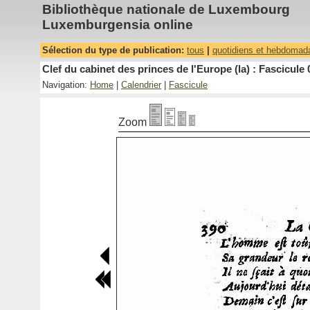
Bibliothèque nationale de Luxembourg
Luxemburgensia online
Sélection du type de publication:
tous
|
quotidiens et hebdomad
Clef du cabinet des princes de l'Europe (la) : Fascicule 
Navigation:
Home
|
Calendrier
|
Fascicule
Zoom