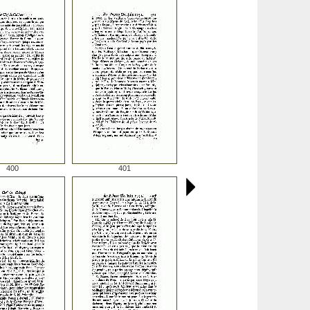
400
401