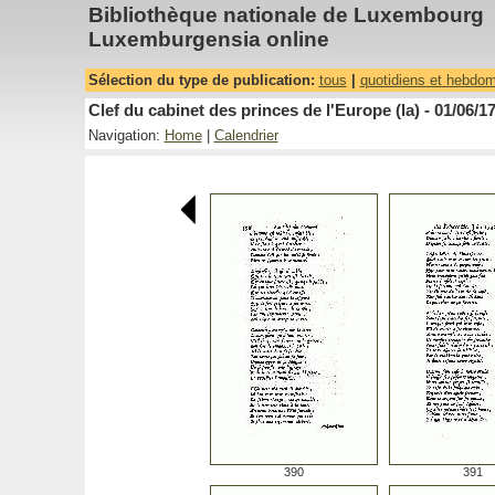
Bibliothèque nationale de Luxembourg
Luxemburgensia online
Sélection du type de publication:
tous
|
quotidiens et hebdo
Clef du cabinet des princes de l'Europe (la) - 01/06/1
Navigation:
Home
|
Calendrier
390
391