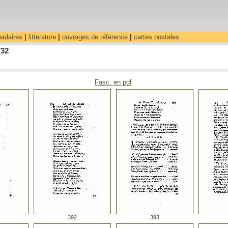
madaires
|
littérature
|
ouvrages de référence
|
cartes postales
732
Fasc. en pdf
392
393