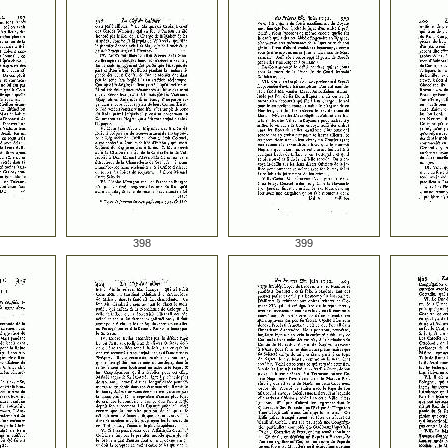
398
399