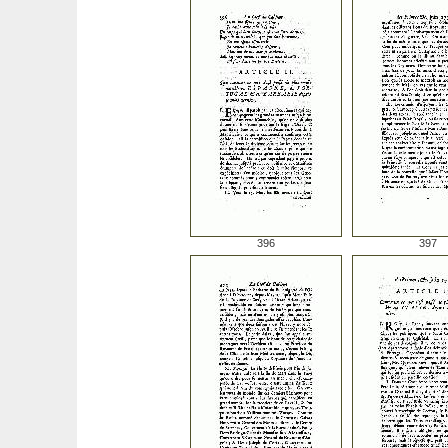
396
397