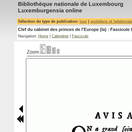
Bibliothèque nationale de Luxembourg
Luxemburgensia online
Sélection du type de publication:
tous
|
quotidiens et hebdomad
Clef du cabinet des princes de l'Europe (la) : Fascicule 
Navigation:
Home
|
Calendrier
|
Fascicule
Zoom