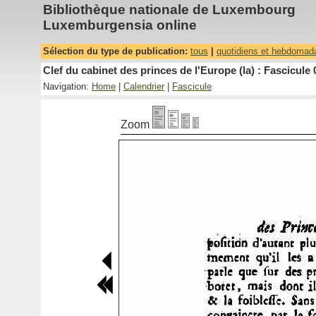
Bibliothèque nationale de Luxembourg
Luxemburgensia online
Sélection du type de publication:
tous
|
quotidiens et hebdomad
Clef du cabinet des princes de l'Europe (la) : Fascicule 
Navigation:
Home
|
Calendrier
|
Fascicule
Zoom