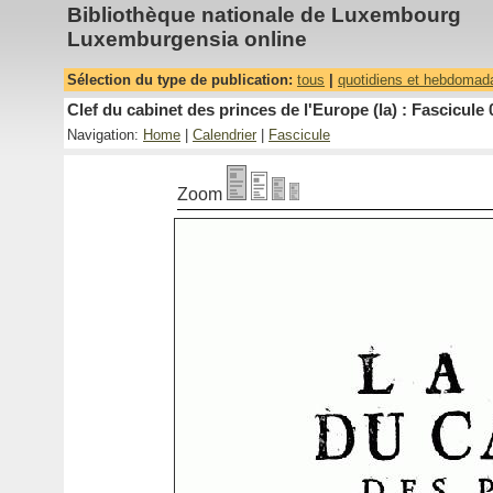
Bibliothèque nationale de Luxembourg
Luxemburgensia online
Sélection du type de publication:
tous
|
quotidiens et hebdomad
Clef du cabinet des princes de l'Europe (la) : Fascicule 
Navigation:
Home
|
Calendrier
|
Fascicule
Zoom