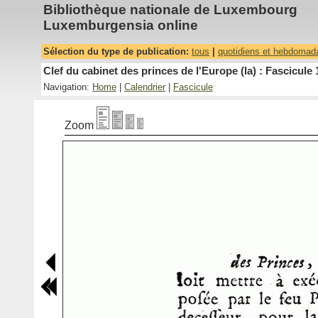
Bibliothèque nationale de Luxembourg
Luxemburgensia online
Sélection du type de publication:
tous
|
quotidiens et hebdomad
Clef du cabinet des princes de l'Europe (la) : Fascicule 
Navigation:
Home
|
Calendrier
|
Fascicule
Zoom