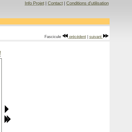
Info Projet
|
Contact
|
Conditions d'utilisation
Fascicule
précédent
|
suivant
f