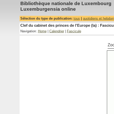
Bibliothèque nationale de Luxembourg
Luxemburgensia online
Sélection du type de publication:
tous
|
quotidiens et hebdo
Clef du cabinet des princes de l'Europe (la) : Fascicu
Navigation:
Home
|
Calendrier
|
Fascicule
Zo