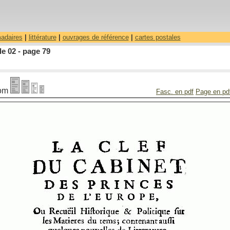
madaires
|
littérature
|
ouvrages de référence
|
cartes postales
le 02 - page 79
om
Fasc. en pdf
Page en pd