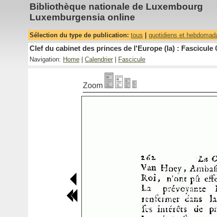
Bibliothèque nationale de Luxembourg
Luxemburgensia online
Sélection du type de publication:
tous
|
quotidiens et hebdomad
Clef du cabinet des princes de l'Europe (la) : Fascicule 
Navigation:
Home
|
Calendrier
|
Fascicule
Zoom