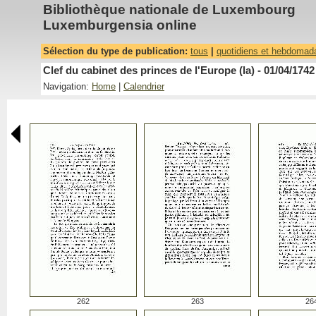
Bibliothèque nationale de Luxembourg
Luxemburgensia online
Sélection du type de publication:
tous
|
quotidiens et hebdomad
Clef du cabinet des princes de l'Europe (la) - 01/04/1742
Navigation:
Home
|
Calendrier
262
263
26