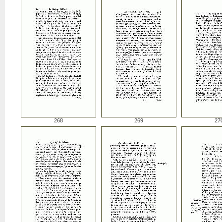
268
269
27