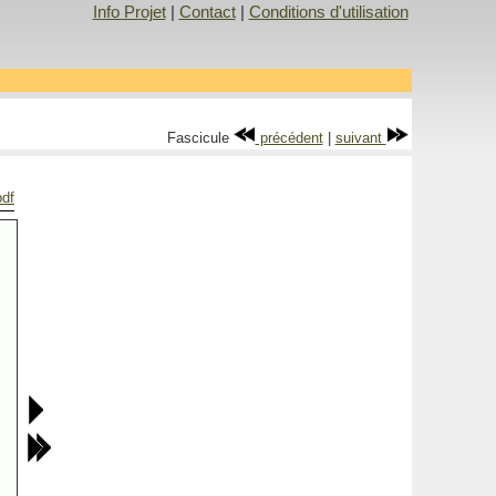
Info Projet
|
Contact
|
Conditions d'utilisation
Fascicule
précédent
|
suivant
pdf