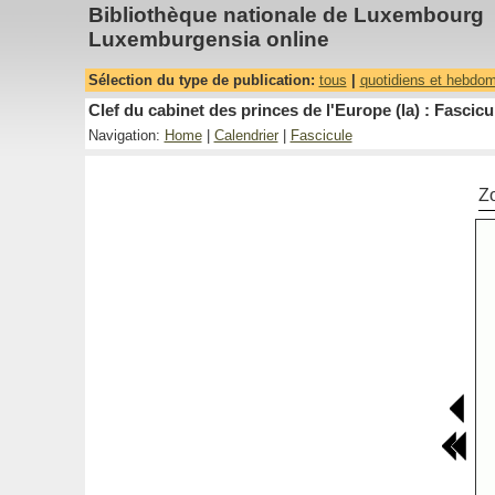
Bibliothèque nationale de Luxembourg
Luxemburgensia online
Sélection du type de publication:
tous
|
quotidiens et hebdo
Clef du cabinet des princes de l'Europe (la) : Fascicu
Navigation:
Home
|
Calendrier
|
Fascicule
Z