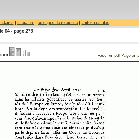
madaires
|
littérature
|
ouvrages de référence
|
cartes postales
le 04 - page 273
oom
Fasc. en pdf
Page en 