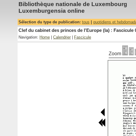
Bibliothèque nationale de Luxembourg
Luxemburgensia online
Sélection du type de publication:
tous
|
quotidiens et hebdomad
Clef du cabinet des princes de l'Europe (la) : Fascicule 
Navigation:
Home
|
Calendrier
|
Fascicule
Zoom