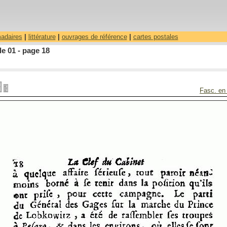
madaires
|
littérature
|
ouvrages de référence
|
cartes postales
le 01 - page 18
Fasc. en