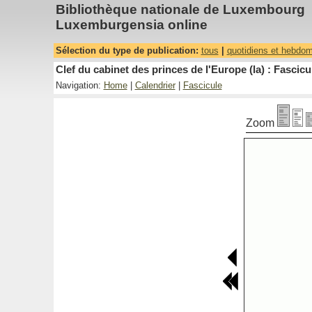
Bibliothèque nationale de Luxembourg
Luxemburgensia online
Sélection du type de publication:
tous
|
quotidiens et hebdo
Clef du cabinet des princes de l'Europe (la) : Fascicu
Navigation:
Home
|
Calendrier
|
Fascicule
Zoom