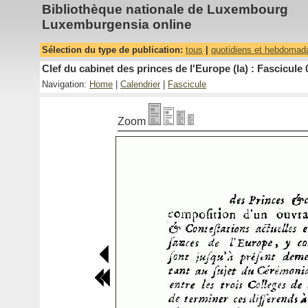
Bibliothèque nationale de Luxembourg
Luxemburgensia online
Sélection du type de publication:
tous
|
quotidiens et hebdomad
Clef du cabinet des princes de l'Europe (la) : Fascicule 
Navigation:
Home
|
Calendrier
|
Fascicule
Zoom