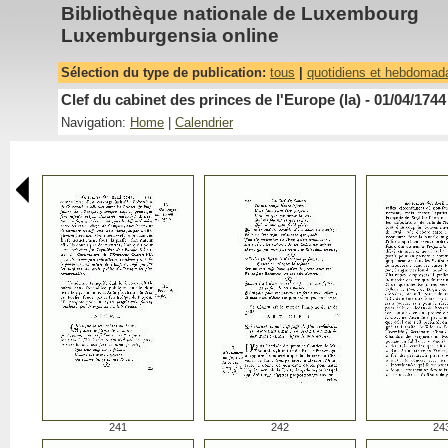
Bibliothèque nationale de Luxembourg
Luxemburgensia online
Sélection du type de publication:
tous
|
quotidiens et hebdomad
Clef du cabinet des princes de l'Europe (la) - 01/04/1744
Navigation:
Home
|
Calendrier
241
242
24