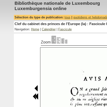
Bibliothèque nationale de Luxembourg
Luxemburgensia online
Sélection du type de publication:
tous
|
quotidiens et hebdomad
Clef du cabinet des princes de l'Europe (la) : Fascicule 
Navigation:
Home
|
Calendrier
|
Fascicule
Zoom