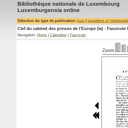
Bibliothèque nationale de Luxembourg
Luxemburgensia online
Sélection du type de publication:
tous
|
quotidiens et hebdomad
Clef du cabinet des princes de l'Europe (la) : Fascicule 
Navigation:
Home
|
Calendrier
|
Fascicule
Zoom