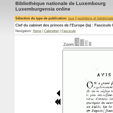
Bibliothèque nationale de Luxembourg
Luxemburgensia online
Sélection du type de publication:
tous
|
quotidiens et hebdomad
Clef du cabinet des princes de l'Europe (la) : Fascicule 
Navigation:
Home
|
Calendrier
|
Fascicule
Zoom