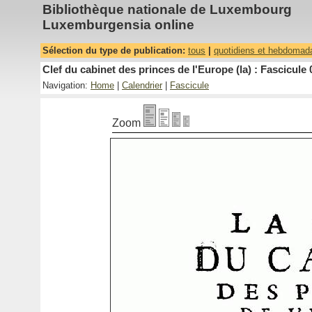
Bibliothèque nationale de Luxembourg
Luxemburgensia online
Sélection du type de publication:
tous
|
quotidiens et hebdomad
Clef du cabinet des princes de l'Europe (la) : Fascicule 
Navigation:
Home
|
Calendrier
|
Fascicule
Zoom