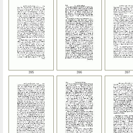
395
396
397