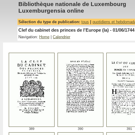
Bibliothèque nationale de Luxembourg
Luxemburgensia online
Sélection du type de publication:
tous
|
quotidiens et hebdomad
Clef du cabinet des princes de l'Europe (la) - 01/06/1744
Navigation:
Home
|
Calendrier
389
390
391