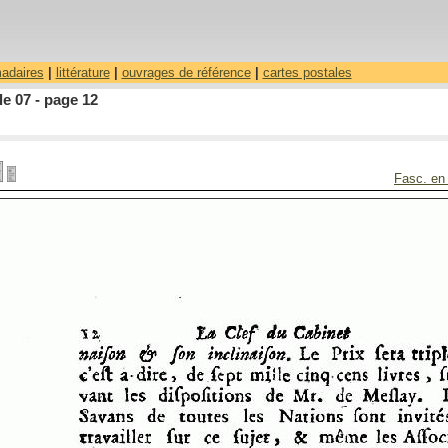
madaires
|
littérature
|
ouvrages de référence
|
cartes postales
le 07 - page 12
Fasc. en