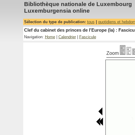
Bibliothèque nationale de Luxembourg
Luxemburgensia online
Sélection du type de publication:
tous
|
quotidiens et hebdo
Clef du cabinet des princes de l'Europe (la) : Fascicu
Navigation:
Home
|
Calendrier
|
Fascicule
Zoom