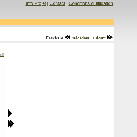
Info Projet
|
Contact
|
Conditions d'utilisation
Fascicule
précédent
|
suivant
pdf