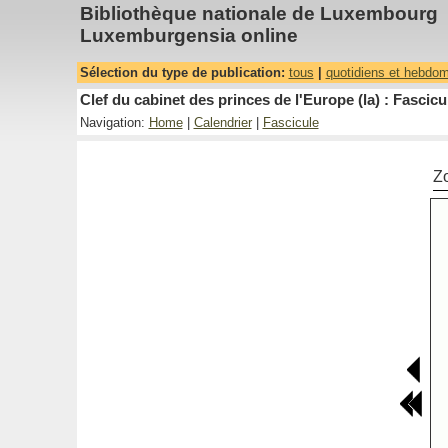
Bibliothèque nationale de Luxembourg
Luxemburgensia online
Sélection du type de publication:
tous
|
quotidiens et hebdo
Clef du cabinet des princes de l'Europe (la) : Fascicu
Navigation:
Home
|
Calendrier
|
Fascicule
Z