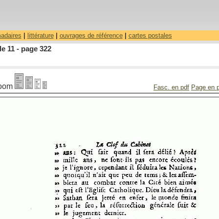
madaires
|
littérature
|
ouvrages de référence
|
cartes postales
le 11 - page 322
oom
Fasc. en pdf
Page en 