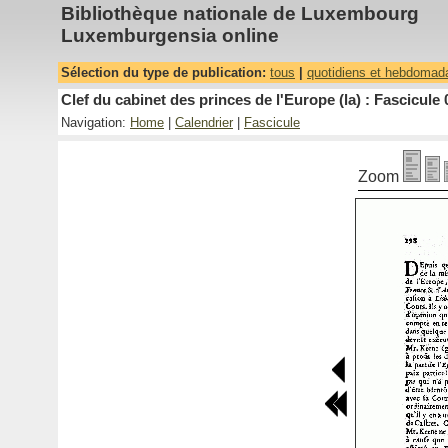
Bibliothèque nationale de Luxembourg
Luxemburgensia online
Sélection du type de publication:
tous
|
quotidiens et hebdomad
Clef du cabinet des princes de l'Europe (la) : Fascicule 
Navigation:
Home
|
Calendrier
|
Fascicule
Zoom