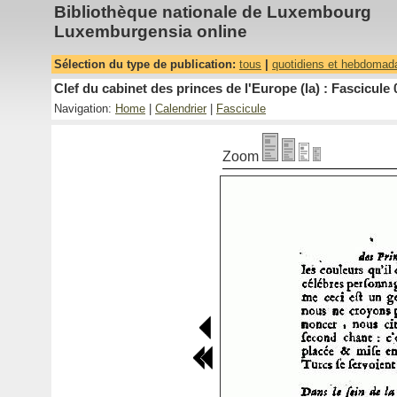
Bibliothèque nationale de Luxembourg
Luxemburgensia online
Sélection du type de publication:
tous
|
quotidiens et hebdomad
Clef du cabinet des princes de l'Europe (la) : Fascicule 
Navigation:
Home
|
Calendrier
|
Fascicule
Zoom