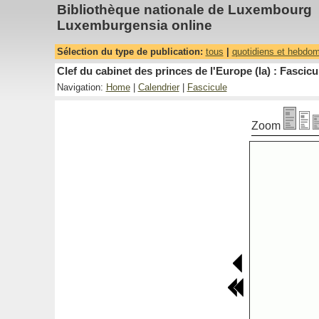
Bibliothèque nationale de Luxembourg
Luxemburgensia online
Sélection du type de publication:
tous
|
quotidiens et hebdo
Clef du cabinet des princes de l'Europe (la) : Fascicu
Navigation:
Home
|
Calendrier
|
Fascicule
Zoom