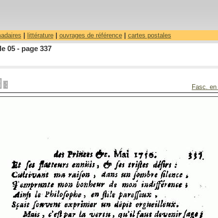
madaires
|
littérature
|
ouvrages de référence
|
cartes postales
le 05 - page 337
Fasc. en