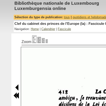
Bibliothèque nationale de Luxembourg
Luxemburgensia online
Sélection du type de publication:
tous
|
quotidiens et hebdomad
Clef du cabinet des princes de l'Europe (la) : Fascicule 
Navigation:
Home
|
Calendrier
|
Fascicule
Zoom