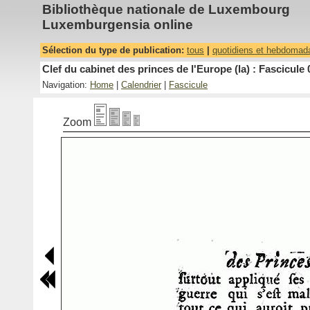
Bibliothèque nationale de Luxembourg
Luxemburgensia online
Sélection du type de publication:
tous
|
quotidiens et hebdomad
Clef du cabinet des princes de l'Europe (la) : Fascicule 
Navigation:
Home
|
Calendrier
|
Fascicule
Zoom