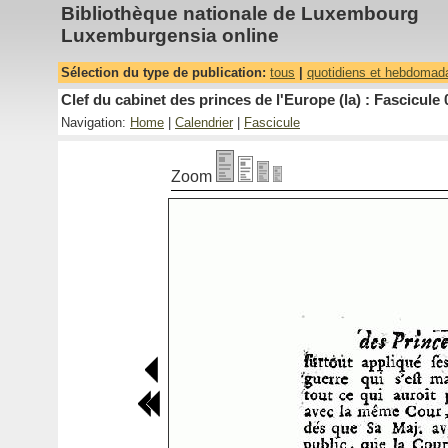
Bibliothèque nationale de Luxembourg
Luxemburgensia online
Sélection du type de publication:
tous
|
quotidiens et hebdomad
Clef du cabinet des princes de l'Europe (la) : Fascicule 
Navigation:
Home
|
Calendrier
|
Fascicule
Zoom